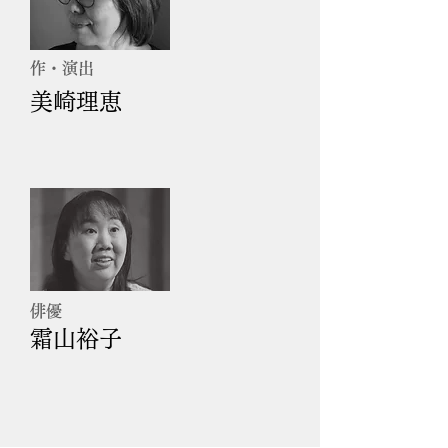
​作・演出
美崎理恵
俳優
霜山裕子