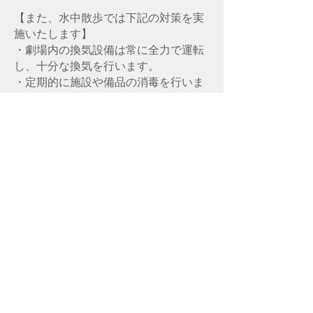
【また、水中散歩では下記の対策を実
施いたします】
・劇場内の換気設備は常に全力で運転
し、十分な換気を行います。
・定期的に施設や備品の消毒を行いま
す。
・スタッフはマスクを着用してご案内
いたします。
・客席からステージまで2m以上の間隔
を設けます。
・出演者がお客様に近づいたり、会話
したりする演出はございません。
・パンフレット・アンケート等のペー
パーレス化を実施いたします。
[参考ガイドライン]
・公益社団法人全国公立文化施設協会
『劇場、音楽等における新型コロナウ
イルス感染拡大予防ガイドライン』